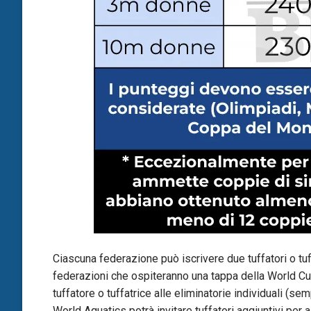
Ciascuna federazione può iscrivere due tuffatori o tuf
federazioni che ospiteranno una tappa della World Cu
tuffatore o tuffatrice alle eliminatorie individuali (se
World Aquatics potrà invitare tuffatori aggiuntivi per