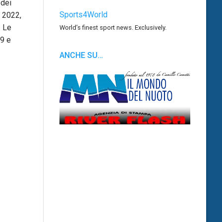
 dei
Sports4World
t 2022,
. Le
World’s finest sport news. Exclusively.
19 e
ANCHE SU…