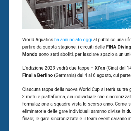
World Aquatics
ha annunciato oggi
al pubblico una rifo
partire da questa stagione, i circuiti delle
FINA Divin
Mondo
sono stati aboliti, per lasciare spazio a un 
L’edizione 2023 vedrà due tappe –
Xi’an
(Cina) dal 14
Final
a
Berlino
(Germania) dal 4 al 6 agosto, cui parte
Ciascuna tappa della nuova World Cup si terrà su tre 
3 metri e piattaforma, sia individuale che sincronizza
formulazione a squadre vista lo scorso anno. Come s
eliminatorie delle gare individuali saranno divise in
d
finale; le gare sincronizzate e il team event saranno in