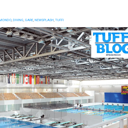
 MONDO
,
DIVING
,
GARE
,
NEWSPLASH
,
TUFFI