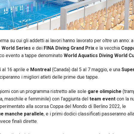
rma su cui gli addetti ai lavori hanno lavorato per oltre un anno: a
g World Series
e dei
FINA Diving Grand Prix
e la vecchia
Coppa
unico evento a tappe denominato
World Aquatics Diving World Cu
 al 16 aprile e
Montreal
(Canada) dal 5 al 7 maggio, e una
Supe
ciperanno i migliori atleti delle prime due tappe.
giorni con un programma ristretto alle sole
gare olimpiche
(tram
ta, maschile e femminile) con l’aggiunta del
team event
con la n
perimentato alla scorsa Coppa del Mondo di Berlino 2022, le
ue manche parallele
, e i primi dodici classificati passeranno all
vece finali dirette.