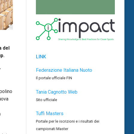
 del
p.
LINK
r
Federazione Italiana Nuoto
Il portale ufficiale FIN
polino
Tania Cagnotto Web
uova
Sito ufficiale
Tuffi Masters
a
Portale per le iscrizioni e i risultati dei
campionati Master