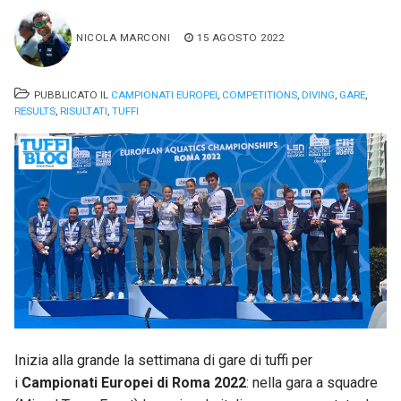
NICOLA MARCONI
15 AGOSTO 2022
PUBBLICATO IL
CAMPIONATI EUROPEI
,
COMPETITIONS
,
DIVING
,
GARE
,
RESULTS
,
RISULTATI
,
TUFFI
Inizia alla grande la settimana di gare di tuffi per
i
Campionati Europei di Roma 2022
: nella gara a squadre