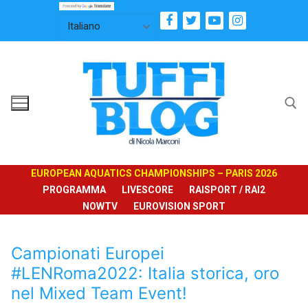
Vai
al
contenuto
Cerca:
EUROPEAN AQUATICS CHAMPIONSHIPS – PARIS 2026
PROGRAMMA
LIVESCORE
RAISPORT / RAI2
NOWTV
EUROVISION SPORT
Campionati Europei
#LENRoma2022: Italia storica, oro
nel Mixed Team Event!