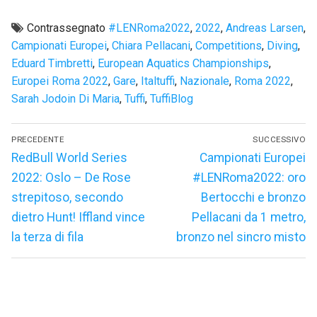
Contrassegnato
#LENRoma2022
,
2022
,
Andreas Larsen
,
Campionati Europei
,
Chiara Pellacani
,
Competitions
,
Diving
,
Eduard Timbretti
,
European Aquatics Championships
,
Europei Roma 2022
,
Gare
,
Italtuffi
,
Nazionale
,
Roma 2022
,
Sarah Jodoin Di Maria
,
Tuffi
,
TuffiBlog
Navigazione
PRECEDENTE
SUCCESSIVO
articoli
Articolo
Articolo
RedBull World Series
Campionati Europei
precedente:
successivo:
2022: Oslo – De Rose
#LENRoma2022: oro
strepitoso, secondo
Bertocchi e bronzo
dietro Hunt! Iffland vince
Pellacani da 1 metro,
la terza di fila
bronzo nel sincro misto