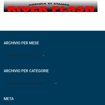
ARCHIVIO PER MESE
Archivio
per
mese
ARCHIVIO PER CATEGORIE
Archivio
per
categorie
META