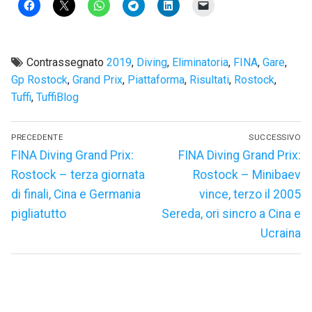
Contrassegnato
2019
,
Diving
,
Eliminatoria
,
FINA
,
Gare
,
Gp Rostock
,
Grand Prix
,
Piattaforma
,
Risultati
,
Rostock
,
Tuffi
,
TuffiBlog
Navigazione
PRECEDENTE
SUCCESSIVO
articoli
Articolo
Articolo
FINA Diving Grand Prix:
FINA Diving Grand Prix:
precedente:
successivo:
Rostock – terza giornata
Rostock – Minibaev
di finali, Cina e Germania
vince, terzo il 2005
pigliatutto
Sereda, ori sincro a Cina e
Ucraina