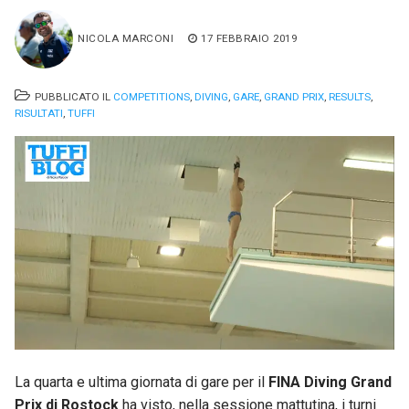
NICOLA MARCONI
17 FEBBRAIO 2019
PUBBLICATO IL
COMPETITIONS
,
DIVING
,
GARE
,
GRAND PRIX
,
RESULTS
,
RISULTATI
,
TUFFI
La quarta e ultima giornata di gare per il
FINA Diving Grand
Prix di Rostock
ha visto, nella sessione mattutina, i turni