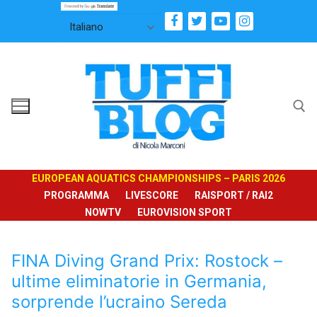
Vai
al
contenuto
Cerca:
EUROPEAN AQUATICS CHAMPIONSHIPS – PARIS 2026
PROGRAMMA
LIVESCORE
RAISPORT / RAI2
NOWTV
EUROVISION SPORT
FINA Diving Grand Prix: Rostock –
ultime eliminatorie in Germania,
sorprende l’ucraino Sereda