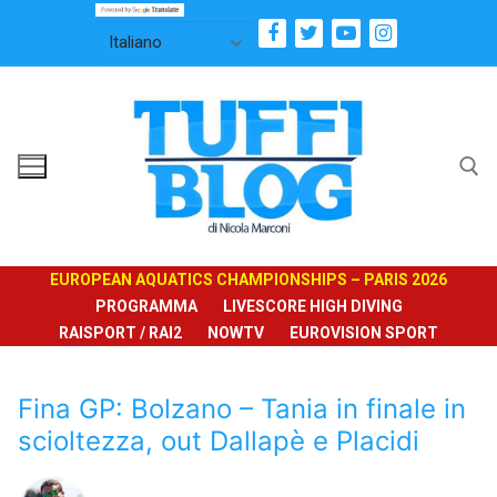
Vai
al
contenuto
Cerca:
EUROPEAN AQUATICS CHAMPIONSHIPS – PARIS 2026
PROGRAMMA
LIVESCORE HIGH DIVING
RAISPORT / RAI2
NOWTV
EUROVISION SPORT
Fina GP: Bolzano – Tania in finale in
scioltezza, out Dallapè e Placidi