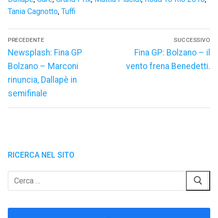
Tania Cagnotto
,
Tuffi
Navigazione
PRECEDENTE
SUCCESSIVO
articoli
Articolo
Articolo
Newsplash: Fina GP
Fina GP: Bolzano – il
precedente:
successivo:
Bolzano – Marconi
vento frena Benedetti.
rinuncia, Dallapè in
semifinale
RICERCA NEL SITO
Cerca: