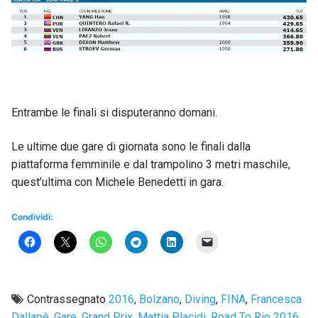
Entrambe le finali si disputeranno domani.
Le ultime due gare di giornata sono le finali dalla
piattaforma femminile e dal trampolino 3 metri maschile,
quest’ultima con Michele Benedetti in gara.
Condividi:
Contrassegnato
2016
,
Bolzano
,
Diving
,
FINA
,
Francesca
Dallapè
,
Gare
,
Grand Prix
,
Mattia Placidi
,
Road To Rio 2016
,