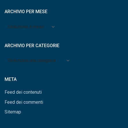
ARCHIVIO PER MESE
Archivio
per
mese
ARCHIVIO PER CATEGORIE
Archivio
per
categorie
META
Feed dei contenuti
Feed dei commenti
Sitemap