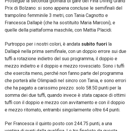
Prosegue la seconda giornata di gare del Fina Diving Grand
Prix di Bolzano: si sono appena concluse le semifinali del
trampolino femminile 3 metri, con Tania Cagnotto e
Francesca Dallapè (che ha sostituito Maria Marconi), e
quelle della piattaforma maschile, con Mattia Placidi.
Purtroppo per i nostri colori, è andata
subito fuori
la
Dallapè nella prima semifinale, con un doppio errore sui due
tuffi a rotazione indietro del suo programma, il doppio e
mezzo indietro e il doppio e mezzo rovesciato. Sono i tuffi
che esercita meno, perché non fanno parte del programma
che porterà alle Olimpiadi nel sincro con Tania, e sono errori
che ha pagato a carissimo prezzo: solo 58.50 punti per la
somma dei due tuffi, quando invece è stata capace di ottimi
tuffi con il doppio e mezzo con avvitamento e con il doppio
e mezzo ritornato, entrambi singolarmente oltre 64 punti.
Per Francesca il quinto posto con 244.75 punti, a una
ventina di punti dalla qualifica. Le tre finaliste da questa