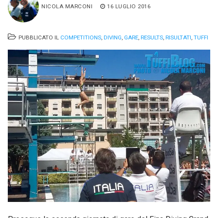
NICOLA MARCONI
16 LUGLIO 2016
PUBBLICATO IL
COMPETITIONS
,
DIVING
,
GARE
,
RESULTS
,
RISULTATI
,
TUFFI