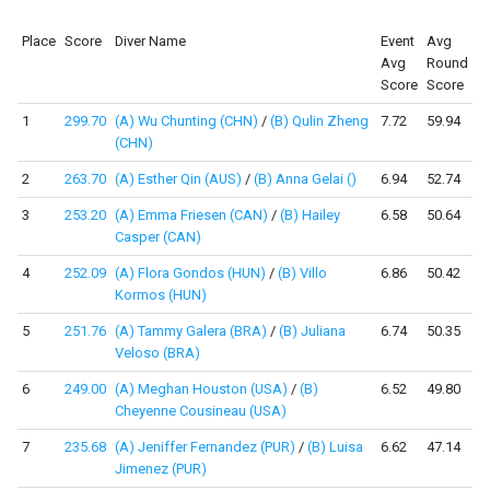
Place
Score
Diver Name
Event
Avg
Avg
Round
Score
Score
1
299.70
(A) Wu Chunting (CHN)
/
(B) Qulin Zheng
7.72
59.94
(CHN)
2
263.70
(A) Esther Qin (AUS)
/
(B) Anna Gelai ()
6.94
52.74
3
253.20
(A) Emma Friesen (CAN)
/
(B) Hailey
6.58
50.64
Casper (CAN)
4
252.09
(A) Flora Gondos (HUN)
/
(B) Villo
6.86
50.42
Kormos (HUN)
5
251.76
(A) Tammy Galera (BRA)
/
(B) Juliana
6.74
50.35
Veloso (BRA)
6
249.00
(A) Meghan Houston (USA)
/
(B)
6.52
49.80
Cheyenne Cousineau (USA)
7
235.68
(A) Jeniffer Fernandez (PUR)
/
(B) Luisa
6.62
47.14
Jimenez (PUR)