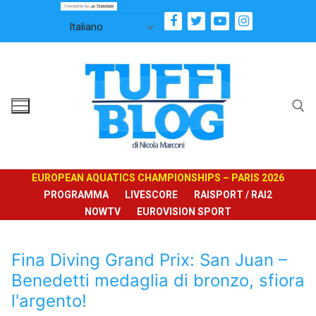
Vai
al
contenuto
Cerca:
EUROPEAN AQUATICS CHAMPIONSHIPS – PARIS 2026
PROGRAMMA
LIVESCORE
RAISPORT / RAI2
NOWTV
EUROVISION SPORT
Fina Diving Grand Prix: San Juan –
Benedetti medaglia di bronzo, sfiora
l'argento!