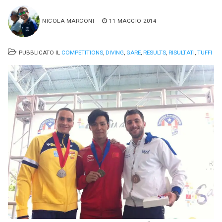
NICOLA MARCONI
11 MAGGIO 2014
PUBBLICATO IL
COMPETITIONS
,
DIVING
,
GARE
,
RESULTS
,
RISULTATI
,
TUFFI