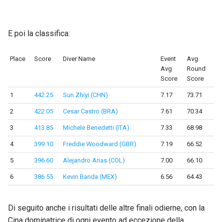
E poi la classifica:
Place
Score
Diver Name
Event
Avg
Avg
Round
Score
Score
1
442.25
Sun Zhiyi (CHN)
7.17
73.71
2
422.05
Cesar Castro (BRA)
7.61
70.34
3
413.85
Michele Benedetti (ITA)
7.33
68.98
4
399.10
Freddie Woodward (GBR)
7.19
66.52
5
396.60
Alejandro Arias (COL)
7.00
66.10
6
386.55
Kevin Banda (MEX)
6.56
64.43
Di seguito anche i risultati delle altre finali odierne, con la
Cina dominatrice di ogni evento ad eccezione della