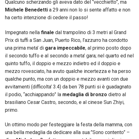
Qualcuno scherzando gli aveva dato del “vecchietto”, ma
Michele Benedetti
a 29 anni non lo si sente affatto e non
ha certo intenzione di cedere il passo!
Impegnato nella
finale
dal trampolino di 3 metri al Grand
Prix di tuffi a San Juan, Puerto Rico, l’azzurro ha condotto
una prima meta’ di
gara impeccabile
, al primo posto dopo
il secondo tuffo e al secondo a meta’ gara; nel quarto ed nel
quinto tuffo, il doppio e mezzo indietro ed il doppio e
mezzo rovesciato, ha avuto qualche incertezza e ha perso
qualche punto, ma con un doppio e mezzo avanti con due
avvitamenti (difficolta’ 3.4) da ben 78 punti si è guadagnato
il podio, “acchiappando” la
medaglia di bronzo
dietro al
brasiliano Cesar Castro, secondo, e al cinese Sun Zhiyi,
primo.
Un ottimo modo per festeggiare la festa della mamma, con
una bella medaglia da dedicare alla sua:”Sono contento” –