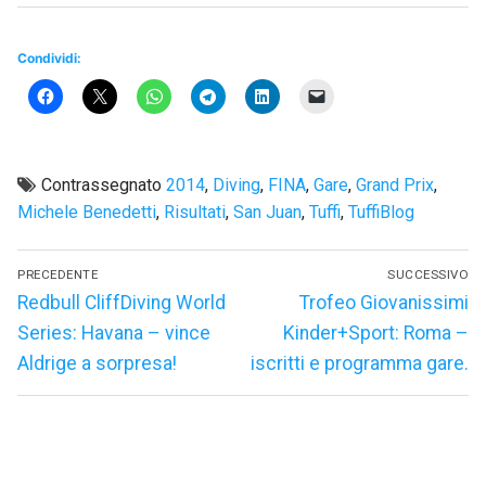
Condividi:
Contrassegnato
2014
,
Diving
,
FINA
,
Gare
,
Grand Prix
,
Michele Benedetti
,
Risultati
,
San Juan
,
Tuffi
,
TuffiBlog
Navigazione
PRECEDENTE
SUCCESSIVO
articoli
Articolo
Articolo
Redbull CliffDiving World
Trofeo Giovanissimi
precedente:
successivo:
Series: Havana – vince
Kinder+Sport: Roma –
Aldrige a sorpresa!
iscritti e programma gare.