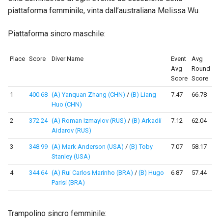
piattaforma femminile, vinta dall’australiana Melissa Wu.
Piattaforma sincro maschile:
Place
Score
Diver Name
Event
Avg
Avg
Round
Score
Score
1
400.68
(A) Yanquan Zhang (CHN)
/
(B) Liang
7.47
66.78
Huo (CHN)
2
372.24
(A) Roman Izmaylov (RUS)
/
(B) Arkadii
7.12
62.04
Aidarov (RUS)
3
348.99
(A) Mark Anderson (USA)
/
(B) Toby
7.07
58.17
Stanley (USA)
4
344.64
(A) Rui Carlos Marinho (BRA)
/
(B) Hugo
6.87
57.44
Parisi (BRA)
Trampolino sincro femminile: