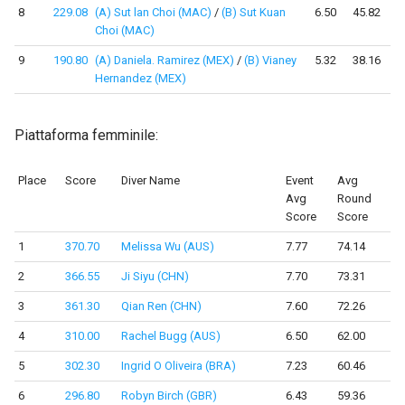
8
229.08
(A) Sut lan Choi (MAC)
/
(B) Sut Kuan
6.50
45.82
Choi (MAC)
9
190.80
(A) Daniela. Ramirez (MEX)
/
(B) Vianey
5.32
38.16
Hernandez (MEX)
Piattaforma femminile:
Place
Score
Diver Name
Event
Avg
Avg
Round
Score
Score
1
370.70
Melissa Wu (AUS)
7.77
74.14
2
366.55
Ji Siyu (CHN)
7.70
73.31
3
361.30
Qian Ren (CHN)
7.60
72.26
4
310.00
Rachel Bugg (AUS)
6.50
62.00
5
302.30
Ingrid O Oliveira (BRA)
7.23
60.46
6
296.80
Robyn Birch (GBR)
6.43
59.36