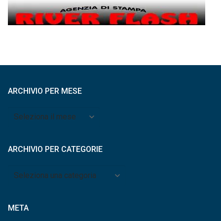
ARCHIVIO PER MESE
Archivio
per
mese
ARCHIVIO PER CATEGORIE
Archivio
per
categorie
META