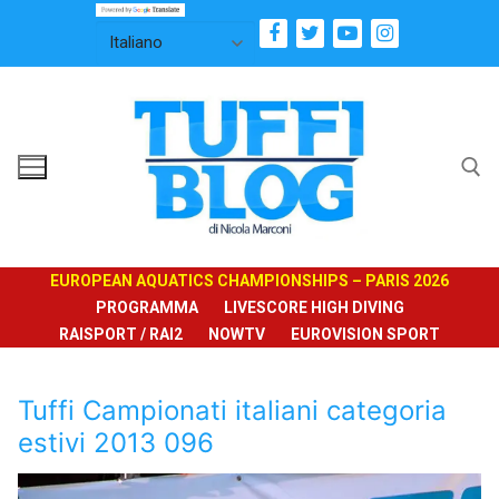
Vai
al
contenuto
Cerca:
EUROPEAN AQUATICS CHAMPIONSHIPS – PARIS 2026
PROGRAMMA
LIVESCORE HIGH DIVING
RAISPORT / RAI2
NOWTV
EUROVISION SPORT
Tuffi Campionati italiani categoria
estivi 2013 096