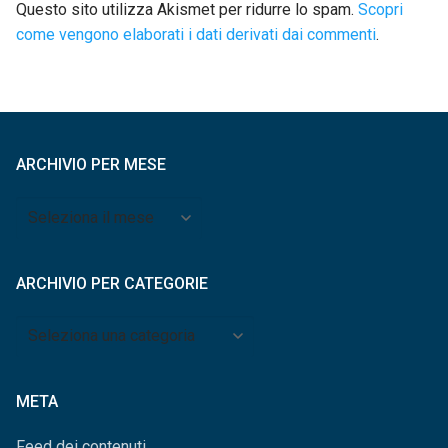
Questo sito utilizza Akismet per ridurre lo spam.
Scopri
come vengono elaborati i dati derivati dai commenti
.
ARCHIVIO PER MESE
Archivio
per
mese
ARCHIVIO PER CATEGORIE
Archivio
per
categorie
META
Feed dei contenuti