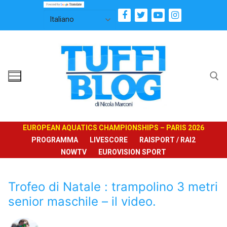
Vai
al
contenuto
Cerca:
EUROPEAN AQUATICS CHAMPIONSHIPS – PARIS 2026
PROGRAMMA
LIVESCORE
RAISPORT / RAI2
NOWTV
EUROVISION SPORT
Trofeo di Natale : trampolino 3 metri
senior maschile – il video.