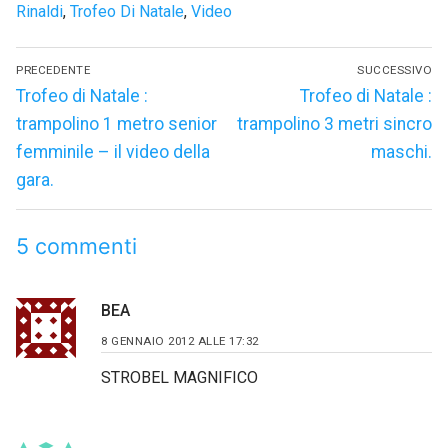
Rinaldi
,
Trofeo Di Natale
,
Video
Navigazione
PRECEDENTE
SUCCESSIVO
articoli
Articolo
Articolo
Trofeo di Natale :
Trofeo di Natale :
precedente:
successivo:
trampolino 1 metro senior
trampolino 3 metri sincro
femminile – il video della
maschi.
gara.
5 commenti
BEA
8 GENNAIO 2012 ALLE 17:32
STROBEL MAGNIFICO