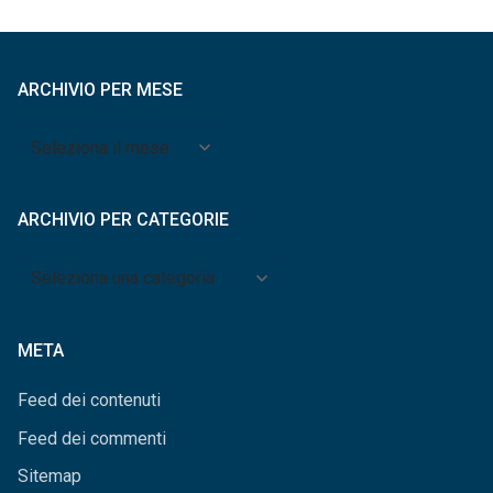
ARCHIVIO PER MESE
Archivio
per
mese
ARCHIVIO PER CATEGORIE
Archivio
per
categorie
META
Feed dei contenuti
Feed dei commenti
Sitemap