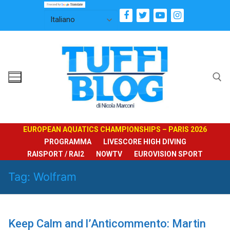
Vai
al
contenuto
Cerca:
EUROPEAN AQUATICS CHAMPIONSHIPS – PARIS 2026
PROGRAMMA
LIVESCORE HIGH DIVING
RAISPORT / RAI2
NOWTV
EUROVISION SPORT
Tag:
Wolfram
Keep Calm and l’Anticommento: Martin