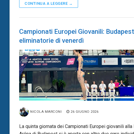
CONTINUA A LEGGERE →
Campionati Europei Giovanili: Budapest
eliminatorie di venerdì
NICOLA MARCONI
26 GIUGNO 2026
La quinta giornata dei Campionati Europei giovanili alla
Aréna di Budapest si è aperta con altre due gare individ