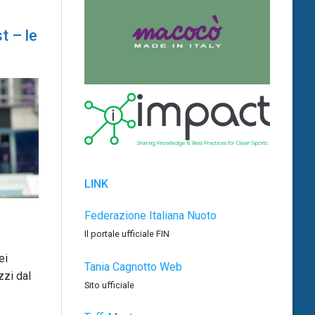
t – le
LINK
Federazione Italiana Nuoto
Il portale ufficiale FIN
ei
Tania Cagnotto Web
zzi dal
Sito ufficiale