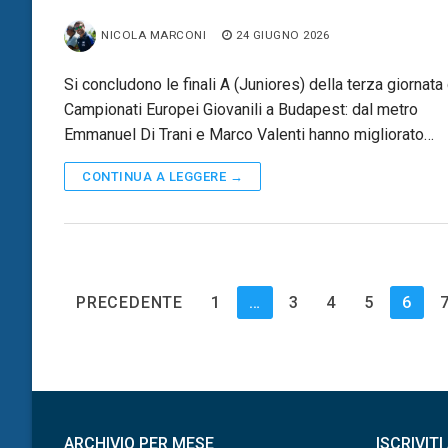
NICOLA MARCONI
24 GIUGNO 2026
Si concludono le finali A (Juniores) della terza giornata
Campionati Europei Giovanili a Budapest: dal metro
Emmanuel Di Trani e Marco Valenti hanno migliorato…
CONTINUA A LEGGERE →
Paginazione
PRECEDENTE
1
…
3
4
5
6
degli
articoli
ARCHIVIO PER MESE
ISCRIVIT