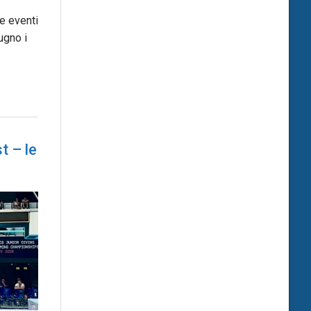
e eventi
ugno i
t – le