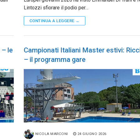
Lintozzi sfiorare il podio per…
CONTINUA A LEGGERE →
 – le
Campionati Italiani Master estivi: Ric
– il programma gare
NICOLA MARCONI
24 GIUGNO 2026