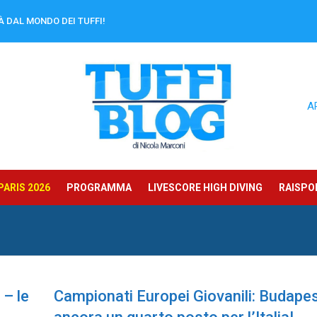
À DAL MONDO DEI TUFFI!
A
ARIS 2026
PROGRAMMA
LIVESCORE HIGH DIVING
RAISPOR
 – le
Campionati Europei Giovanili: Budape