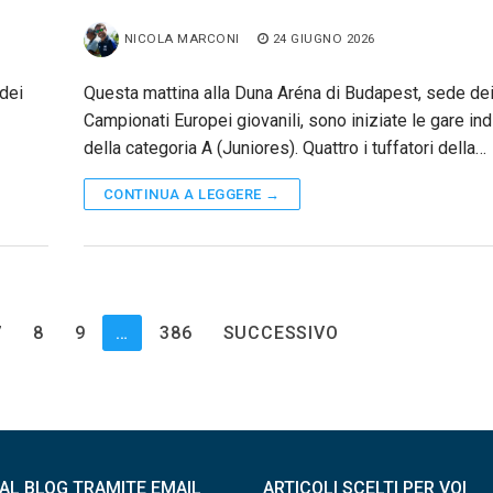
NICOLA MARCONI
24 GIUGNO 2026
 dei
Questa mattina alla Duna Aréna di Budapest, sede de
Campionati Europei giovanili, sono iniziate le gare ind
della categoria A (Juniores). Quattro i tuffatori della…
CONTINUA A LEGGERE →
7
8
9
…
386
SUCCESSIVO
I AL BLOG TRAMITE EMAIL
ARTICOLI SCELTI PER VOI