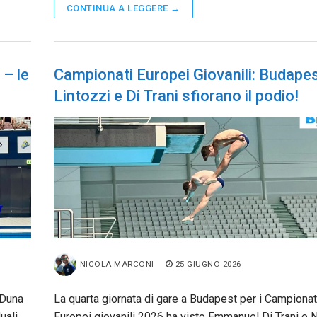
CONTINUA A LEGGERE →
 – le
Campionati Europei Giovanili: Budape
Lintozzi e Di Trani sfiorano il podio!
NICOLA MARCONI
25 GIUGNO 2026
 Duna
La quarta giornata di gare a Budapest per i Campionat
uali
Europei giovanili 2026 ha visto Emmanuel Di Trani e 