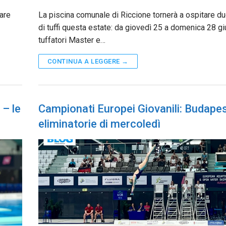
gare
La piscina comunale di Riccione tornerà a ospitare du
di tuffi questa estate: da giovedì 25 a domenica 28 gi
tuffatori Master e…
CONTINUA A LEGGERE →
 – le
Campionati Europei Giovanili: Budapes
eliminatorie di mercoledì