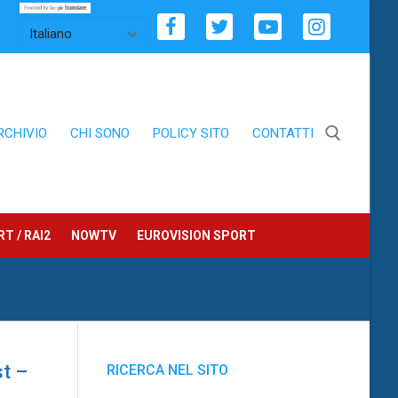
RCHIVIO
CHI SONO
POLICY SITO
CONTATTI
Cerca:
T / RAI2
NOWTV
EUROVISION SPORT
st –
RICERCA NEL SITO