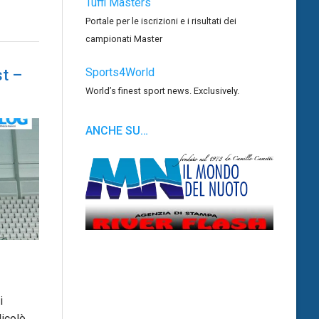
Tuffi Masters
Portale per le iscrizioni e i risultati dei
campionati Master
Sports4World
st –
World’s finest sport news. Exclusively.
ANCHE SU…
i
Nicolò