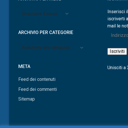
Archivio
Inserisci i
per
iscriverti 
mese
mail le not
ARCHIVIO PER CATEGORIE
Indirizzo
e-
Archivio
mail
Iscriviti
per
categorie
META
Unisciti a 3
Feed dei contenuti
Feed dei commenti
Sitemap