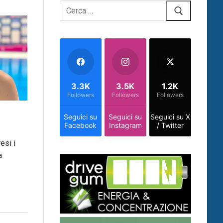
Cerca:
3.3K
3.5K
1.2K
Followers
Followers
Followers
Seguici su
Seguici su
Seguici su X
Facebook
Instagram
/ Twitter
esi i
a