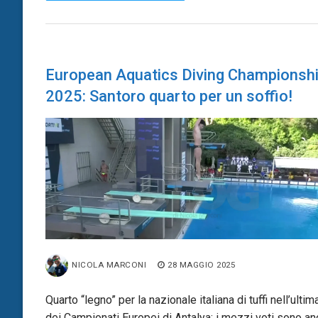
European Aquatics Diving Championsh
2025: Santoro quarto per un soffio!
NICOLA MARCONI
28 MAGGIO 2025
Quarto “legno” per la nazionale italiana di tuffi nell’ultim
dei Campionati Europei di Antalya: i mezzi voti sono an