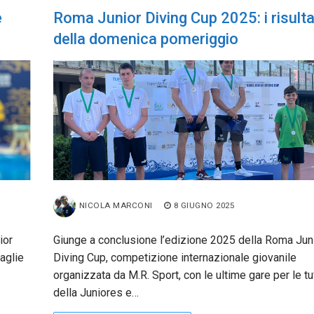
e
Roma Junior Diving Cup 2025: i risulta
della domenica pomeriggio
NICOLA MARCONI
8 GIUGNO 2025
ior
Giunge a conclusione l’edizione 2025 della Roma Jun
aglie
Diving Cup, competizione internazionale giovanile
organizzata da M.R. Sport, con le ultime gare per le tuf
della Juniores e…