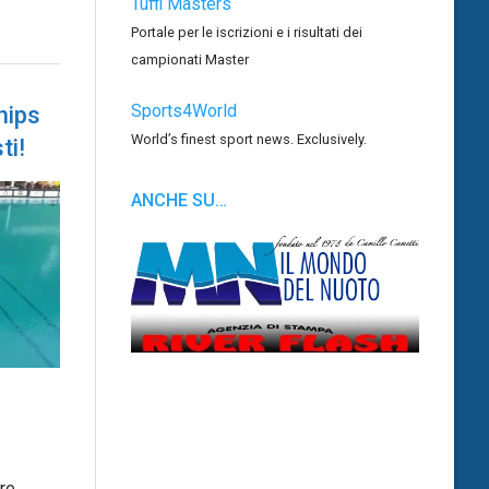
Tuffi Masters
Portale per le iscrizioni e i risultati dei
campionati Master
Sports4World
hips
World’s finest sport news. Exclusively.
ti!
ANCHE SU…
re,