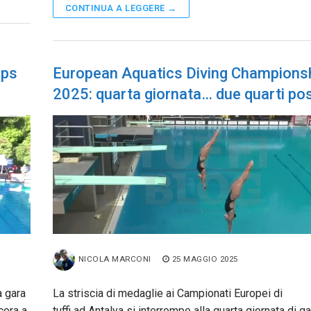
CONTINUA A LEGGERE →
ips
European Aquatics Diving Champions
2025: quarta giornata… due quarti pos
NICOLA MARCONI
25 MAGGIO 2025
a gara
La striscia di medaglie ai Campionati Europei di
cora a
tuffi ad Antalya si interrompe alla quarta giornata di ga