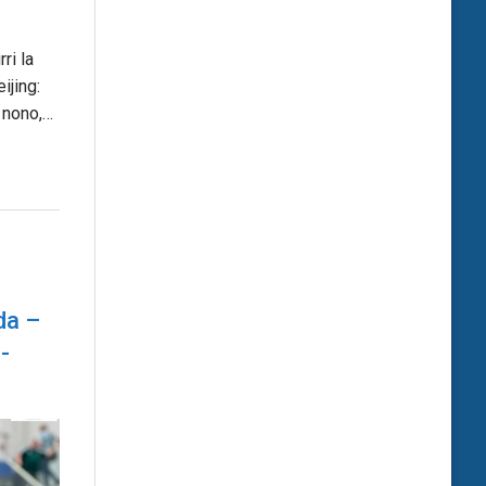
ri la
ijing:
 nono,…
da –
-