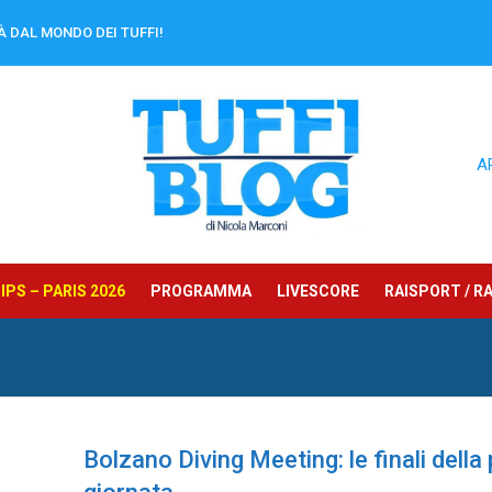
À DAL MONDO DEI TUFFI!
A
PS – PARIS 2026
PROGRAMMA
LIVESCORE
RAISPORT / RA
Bolzano Diving Meeting: le finali della