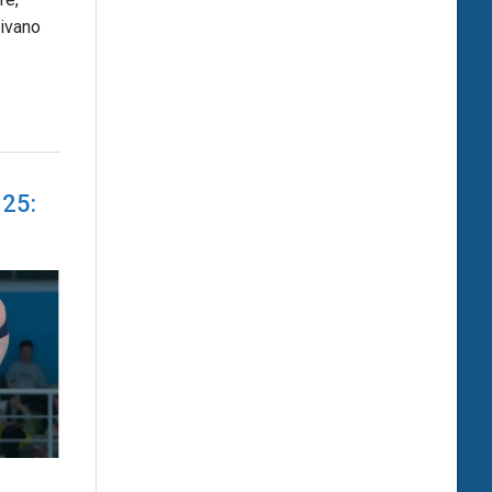
rivano
025: