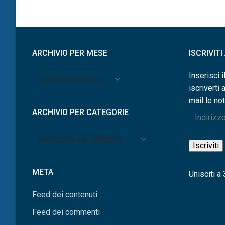
articoli
ARCHIVIO PER MESE
ISCRIVIT
Archivio
Inserisci i
per
iscriverti 
mese
mail le not
ARCHIVIO PER CATEGORIE
Indirizzo
e-
Archivio
mail
Iscriviti
per
categorie
META
Unisciti a 3
Feed dei contenuti
Feed dei commenti