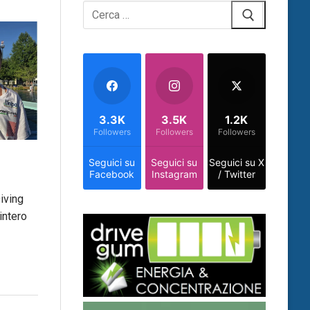
Cerca:
3.3K
3.5K
1.2K
Followers
Followers
Followers
Seguici su
Seguici su
Seguici su X
Facebook
Instagram
/ Twitter
iving
intero