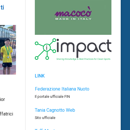
ti
LINK
Federazione Italiana Nuoto
Il portale ufficiale FIN
ior
Tania Cagnotto Web
fatrici
Sito ufficiale