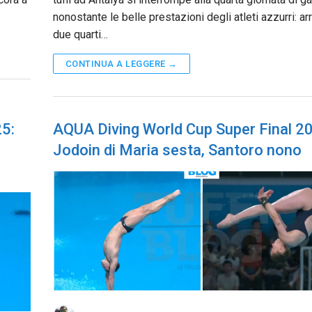
nonostante le belle prestazioni degli atleti azzurri: ar
due quarti…
CONTINUA A LEGGERE →
25:
AQUA Diving World Cup Super Final 2
Jodoin di Maria sesta, Santoro nono