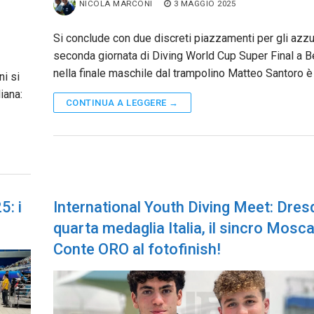
NICOLA MARCONI
3 MAGGIO 2025
Si conclude con due discreti piazzamenti per gli azzur
seconda giornata di Diving World Cup Super Final a Be
nella finale maschile dal trampolino Matteo Santoro è
ni si
iana:
CONTINUA A LEGGERE →
5: i
International Youth Diving Meet: Dres
quarta medaglia Italia, il sincro Mosca
Conte ORO al fotofinish!