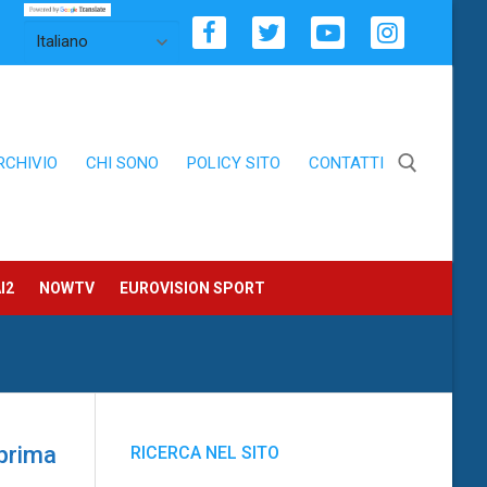
RCHIVIO
CHI SONO
POLICY SITO
CONTATTI
Cerca:
I2
NOWTV
EUROVISION SPORT
 prima
RICERCA NEL SITO