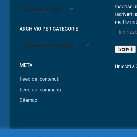
Archivio
Inserisci i
per
iscriverti 
mese
mail le not
ARCHIVIO PER CATEGORIE
Indirizzo
e-
Archivio
mail
Iscriviti
per
categorie
META
Unisciti a 3
Feed dei contenuti
Feed dei commenti
Sitemap