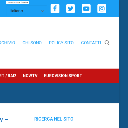
RCHIVIO
CHI SONO
POLICY SITO
CONTATTI
Cerca:
T / RAI2
NOWTV
EUROVISION SPORT
w –
RICERCA NEL SITO