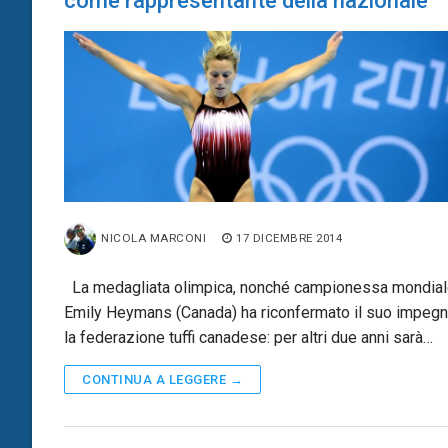
come rappresentante della nazionale
NICOLA MARCONI
17 DICEMBRE 2014
La medagliata olimpica, nonché campionessa mondial
Emily Heymans (Canada) ha riconfermato il suo impeg
la federazione tuffi canadese: per altri due anni sarà…
CONTINUA A LEGGERE →