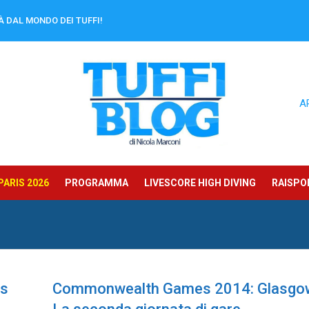
À DAL MONDO DEI TUFFI!
A
ARIS 2026
PROGRAMMA
LIVESCORE HIGH DIVING
RAISPOR
ns
Commonwealth Games 2014: Glasgo