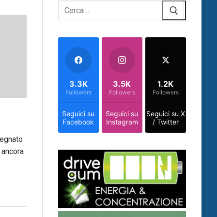
Cerca:
3.3K
3.5K
1.2K
Followers
Followers
Followers
Seguici su
Seguici su
Seguici su X
Facebook
Instagram
/ Twitter
pegnato
 ancora