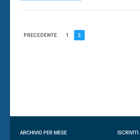
Paginazione
PRECEDENTE
1
2
degli
articoli
ARCHIVIO PER MESE
ISCRIVIT