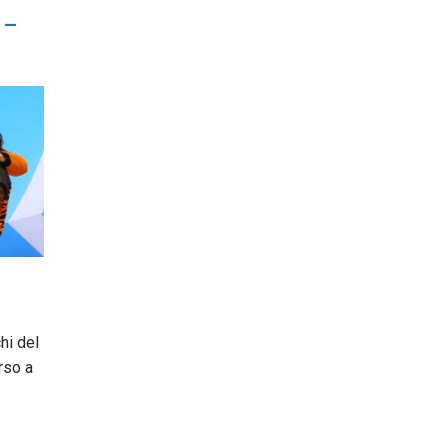
 –
hi del
rso a