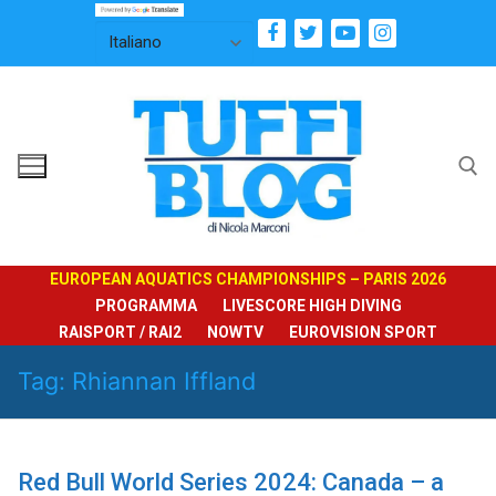
Vai
al
contenuto
Cerca:
EUROPEAN AQUATICS CHAMPIONSHIPS – PARIS 2026
PROGRAMMA
LIVESCORE HIGH DIVING
RAISPORT / RAI2
NOWTV
EUROVISION SPORT
Tag:
Rhiannan Iffland
Red Bull World Series 2024: Canada – a