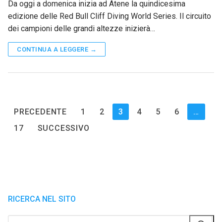
Da oggi a domenica inizia ad Atene la quindicesima
edizione delle Red Bull Cliff Diving World Series. Il circuito
dei campioni delle grandi altezze inizierà…
CONTINUA A LEGGERE →
Paginazione
PRECEDENTE
1
2
3
4
5
6
…
degli
17
SUCCESSIVO
articoli
RICERCA NEL SITO
Cerca: