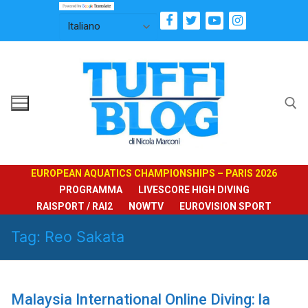
Vai
al
contenuto
Cerca:
EUROPEAN AQUATICS CHAMPIONSHIPS – PARIS 2026
PROGRAMMA
LIVESCORE HIGH DIVING
RAISPORT / RAI2
NOWTV
EUROVISION SPORT
Tag:
Reo Sakata
Malaysia International Online Diving: la