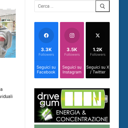
Cerca:
3.3K
3.5K
1.2K
Followers
Followers
Followers
Seguici su
Seguici su
Seguici su X
Facebook
Instagram
/ Twitter
da
viduali