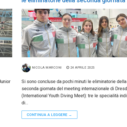
le eliminatorie della seconda giornata
NICOLA MARCONI
24 APRILE 2025
Junior
Si sono concluse da pochi minuti le eliminatorie della
seconda giornata del meeting internazionale di Dres
(International Youth Diving Meet): tre le specialità indi
di…
CONTINUA A LEGGERE →