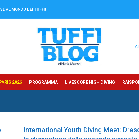
À DAL MONDO DEI TUFFI!
A
ARIS 2026
PROGRAMMA
LIVESCORE HIGH DIVING
RAISPOR
e
International Youth Diving Meet: Dres