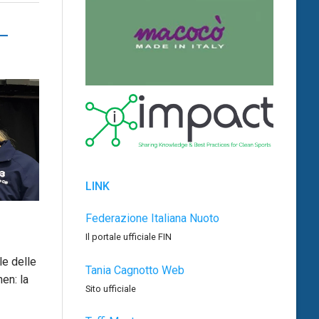
 –
LINK
Federazione Italiana Nuoto
Il portale ufficiale FIN
le delle
Tania Cagnotto Web
en: la
Sito ufficiale