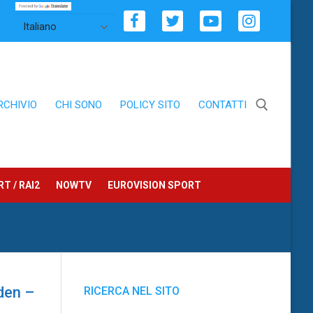
RCHIVIO
CHI SONO
POLICY SITO
CONTATTI
Cerca:
T / RAI2
NOWTV
EUROVISION SPORT
den –
RICERCA NEL SITO