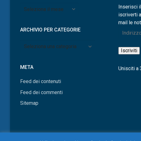
Archivio
Inserisci i
per
iscriverti 
mese
mail le not
ARCHIVIO PER CATEGORIE
Indirizzo
e-
Archivio
mail
Iscriviti
per
categorie
META
Unisciti a 3
Feed dei contenuti
Feed dei commenti
Sitemap