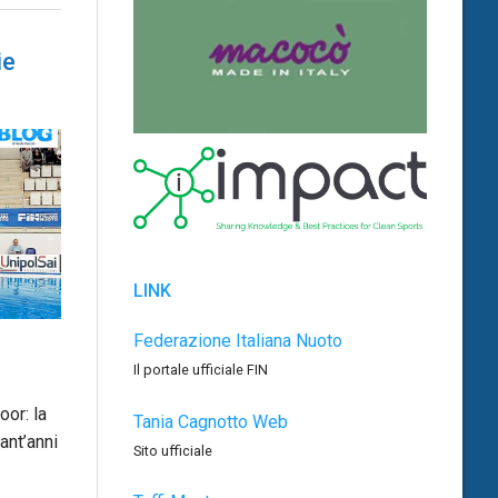
ie
LINK
Federazione Italiana Nuoto
Il portale ufficiale FIN
oor: la
Tania Cagnotto Web
ant’anni
Sito ufficiale