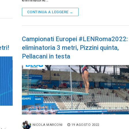
CONTINUA A LEGGERE →
Campionati Europei #LENRoma2022:
tri!
eliminatoria 3 metri, Pizzini quinta,
Pellacani in testa
NICOLA MARCONI
19 AGOSTO 2022