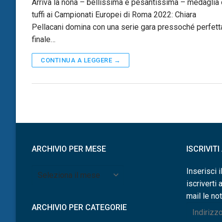
Arriva la nona – bellissima e pesantissima – medaglia 
tuffi ai Campionati Europei di Roma 2022: Chiara
Pellacani domina con una serie gara pressoché perfetta
finale…
CONTINUA A LEGGERE →
ARCHIVIO PER MESE
ISCRIVIT
Archivio
Inserisci i
per
iscriverti 
mese
mail le not
ARCHIVIO PER CATEGORIE
Indirizzo
e-