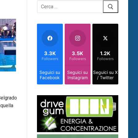
Cerca:
3.3K
3.5K
1.2K
Followers
Followers
Followers
Seguici su
Seguici su
Seguici su X
Facebook
Instagram
/ Twitter
Belgrado
 quella