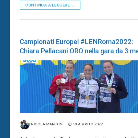
CONTINUA A LEGGERE →
Campionati Europei #LENRoma2022:
Chiara Pellacani ORO nella gara da 3 me
NICOLA MARCONI
19 AGOSTO 2022