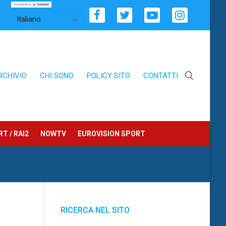
RCHIVIO
CHI SONO
POLICY SITO
CONTATTI
Cerca:
T / RAI2
NOWTV
EUROVISION SPORT
RICERCA NEL SITO