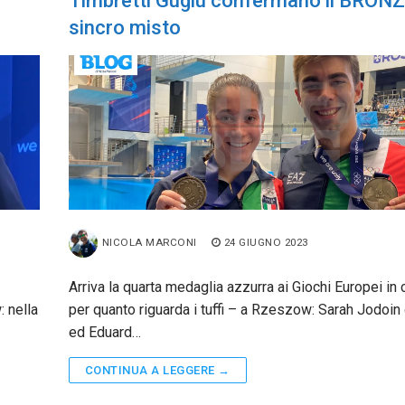
Timbretti Gugiu confermano il BRONZ
sincro misto
NICOLA MARCONI
24 GIUGNO 2023
Arriva la quarta medaglia azzurra ai Giochi Europei in
: nella
per quanto riguarda i tuffi – a Rzeszow: Sarah Jodoin 
ed Eduard…
CONTINUA A LEGGERE →