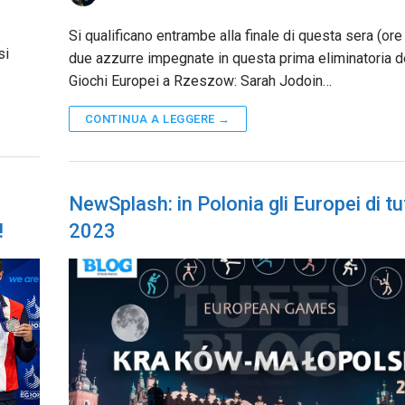
Si qualificano entrambe alla finale di questa sera (ore
si
due azzurre impegnate in questa prima eliminatoria d
Giochi Europei a Rzeszow: Sarah Jodoin…
CONTINUA A LEGGERE →
NewSplash: in Polonia gli Europei di tuf
!
2023