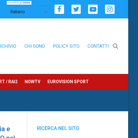
RCHIVIO
CHI SONO
POLICY SITO
CONTATTI
Cerca:
T / RAI2
NOWTV
EUROVISION SPORT
ia e
RICERCA NEL SITO