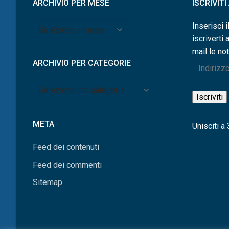
ARCHIVIO PER MESE
ISCRIVIT
Archivio
Inserisci i
per
iscriverti 
mese
mail le not
ARCHIVIO PER CATEGORIE
Indirizzo
e-
Archivio
mail
Iscriviti
per
categorie
META
Unisciti a 3
Feed dei contenuti
Feed dei commenti
Sitemap