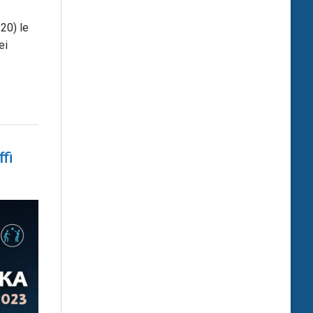
 20) le
ei
fi