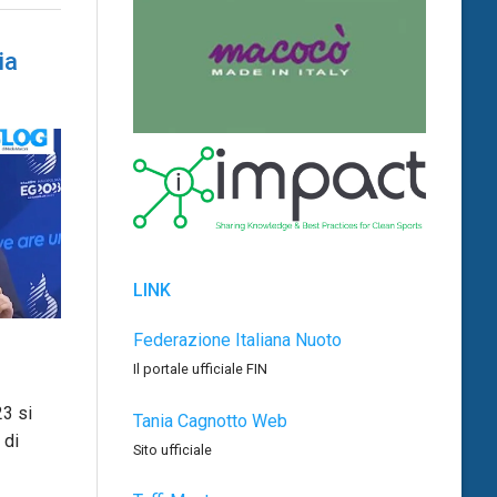
ia
LINK
Federazione Italiana Nuoto
Il portale ufficiale FIN
3 si
Tania Cagnotto Web
 di
Sito ufficiale