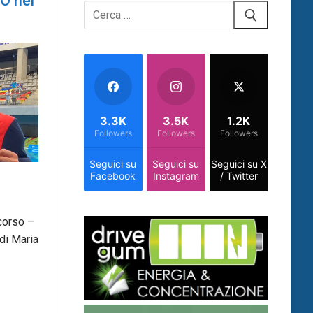
O nel
Cerca:
3.3K
3.5K
1.2K
Followers
Followers
Followers
Seguici su
Seguici su
Seguici su X
Facebook
Instagram
/ Twitter
 corso –
di Maria