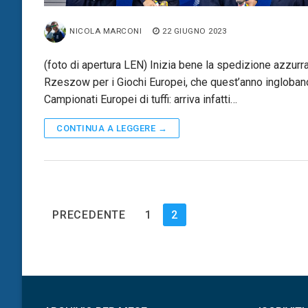
NICOLA MARCONI
22 GIUGNO 2023
(foto di apertura LEN) Inizia bene la spedizione azzurr
Rzeszow per i Giochi Europei, che quest’anno inglobano
Campionati Europei di tuffi: arriva infatti…
CONTINUA A LEGGERE →
Paginazione
PRECEDENTE
1
2
degli
articoli