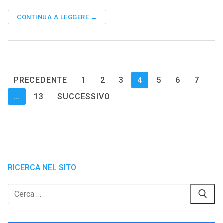
CONTINUA A LEGGERE →
Paginazione
PRECEDENTE
1
2
3
4
5
6
7
degli
…
13
SUCCESSIVO
articoli
RICERCA NEL SITO
Cerca: