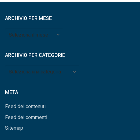
ARCHIVIO PER MESE
Archivio
per
mese
ARCHIVIO PER CATEGORIE
Archivio
per
categorie
META
Feed dei contenuti
Feed dei commenti
Sitemap