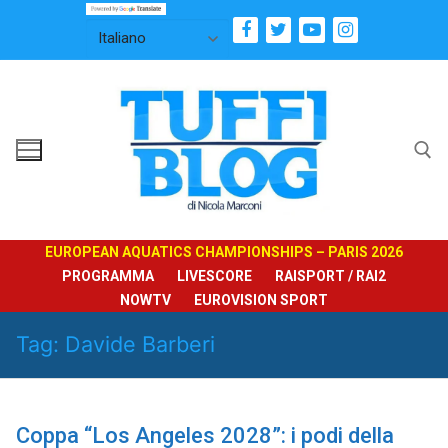
Vai
al
contenuto
Cerca:
EUROPEAN AQUATICS CHAMPIONSHIPS – PARIS 2026
PROGRAMMA
LIVESCORE
RAISPORT / RAI2
NOWTV
EUROVISION SPORT
Tag:
Davide Barberi
Coppa “Los Angeles 2028”: i podi della