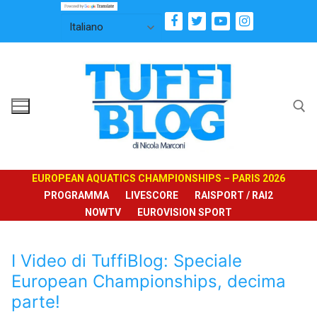
Vai
al
contenuto
Cerca:
EUROPEAN AQUATICS CHAMPIONSHIPS – PARIS 2026
PROGRAMMA
LIVESCORE
RAISPORT / RAI2
NOWTV
EUROVISION SPORT
I Video di TuffiBlog: Speciale
European Championships, decima
parte!