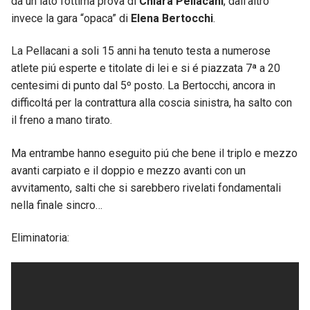
da un lato l’ottima prova di
Chiara Pellacani
, dall’altro
invece la gara “opaca” di
Elena Bertocchi
.
La Pellacani a soli 15 anni ha tenuto testa a numerose
atlete piú esperte e titolate di lei e si é piazzata 7ª a 20
centesimi di punto dal 5º posto. La Bertocchi, ancora in
difficoltá per la contrattura alla coscia sinistra, ha salto con
il freno a mano tirato.
Ma entrambe hanno eseguito piú che bene il triplo e mezzo
avanti carpiato e il doppio e mezzo avanti con un
avvitamento, salti che si sarebbero rivelati fondamentali
nella finale sincro…
Eliminatoria: