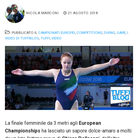
NICOLA MARCONI
21 AGOSTO 2018
PUBBLICATO IL
CAMPIONATI EUROPEI
,
COMPETITIONS
,
DIVING
,
GARE
,
I
VIDEO DI TUFFIBLOG
,
TUFFI
,
VIDEO
La finale femminile da 3 metri agli
European
Championships
ha lasciato un sapore dolce-amaro a molti: