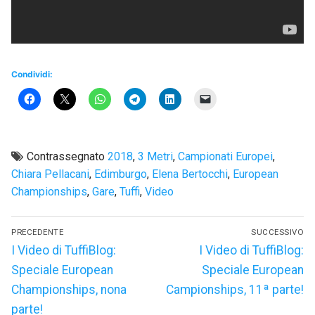
Condividi:
Contrassegnato
2018
,
3 Metri
,
Campionati Europei
,
Chiara Pellacani
,
Edimburgo
,
Elena Bertocchi
,
European
Championships
,
Gare
,
Tuffi
,
Video
Navigazione
PRECEDENTE
SUCCESSIVO
articoli
Articolo
Articolo
I Video di TuffiBlog:
I Video di TuffiBlog:
precedente:
successivo:
Speciale European
Speciale European
Championships, nona
Campionships, 11ª parte!
parte!