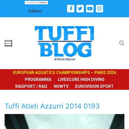
Vai
al
contenuto
Cerca:
EUROPEAN AQUATICS CHAMPIONSHIPS – PARIS 2026
PROGRAMMA
LIVESCORE HIGH DIVING
RAISPORT / RAI2
NOWTV
EUROVISION SPORT
Tuffi Atleti Azzurri 2014 0193