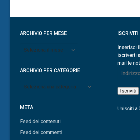
ARCHIVIO PER MESE
ISCRIVIT
Archivio
Inserisci i
per
iscriverti 
mese
mail le not
ARCHIVIO PER CATEGORIE
Indirizzo
e-
Archivio
mail
Iscriviti
per
categorie
META
Unisciti a 3
Feed dei contenuti
Feed dei commenti