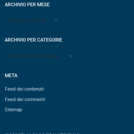
ARCHIVIO PER MESE
Archivio
per
mese
ARCHIVIO PER CATEGORIE
Archivio
per
categorie
META
Feed dei contenuti
Feed dei commenti
Sitemap