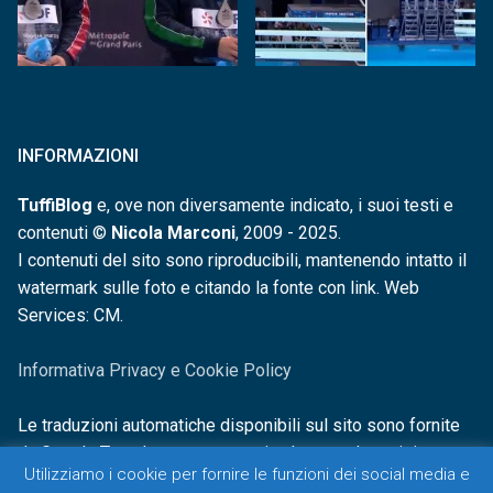
INFORMAZIONI
TuffiBlog
e, ove non diversamente indicato, i suoi testi e
contenuti ©
Nicola Marconi
, 2009 - 2025.
I contenuti del sito sono riproducibili, mantenendo intatto il
watermark sulle foto e citando la fonte con link. Web
Services: CM.
Informativa Privacy e Cookie Policy
Le traduzioni automatiche disponibili sul sito sono fornite
da Google Translate e non sono in alcun modo revisionate o
Utilizziamo i cookie per fornire le funzioni dei social media e
controllate.