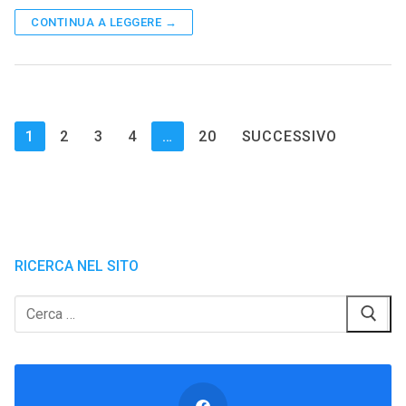
CONTINUA A LEGGERE →
Paginazione
1
2
3
4
…
20
SUCCESSIVO
degli
articoli
RICERCA NEL SITO
Cerca: