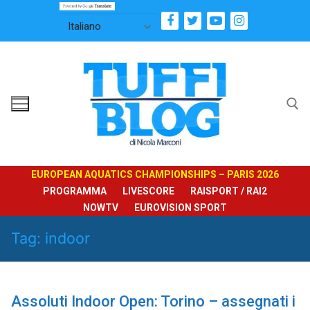
Vai
al
contenuto
Cerca:
EUROPEAN AQUATICS CHAMPIONSHIPS – PARIS 2026
PROGRAMMA
LIVESCORE
RAISPORT / RAI2
NOWTV
EUROVISION SPORT
Tag:
indoor
Assoluti Indoor Open: Torino – assegnati i