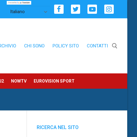
RCHIVIO
CHI SONO
POLICY SITO
CONTATTI
Cerca:
I2
NOWTV
EUROVISION SPORT
RICERCA NEL SITO