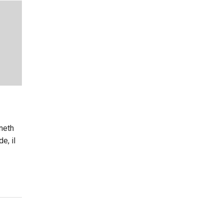
neth
e, il