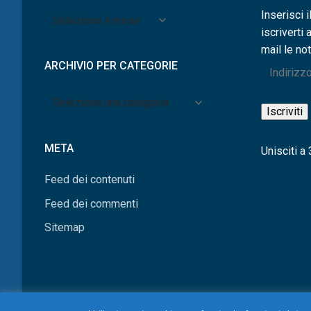
Archivio
Inserisci i
per
iscriverti 
mese
mail le not
ARCHIVIO PER CATEGORIE
Indirizzo
e-
Archivio
mail
Iscriviti
per
categorie
META
Unisciti a 3
Feed dei contenuti
Feed dei commenti
Sitemap