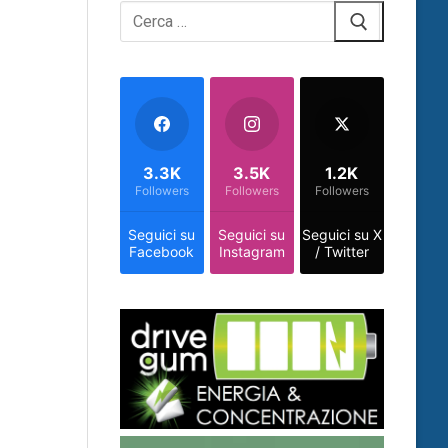
Cerca:
3.3K
3.5K
1.2K
Followers
Followers
Followers
Seguici su
Seguici su
Seguici su X
Facebook
Instagram
/ Twitter