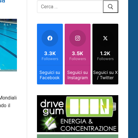
da
Cerca:
3.3K
3.5K
1.2K
Followers
Followers
Followers
Seguici su
Seguici su
Seguici su X
Facebook
Instagram
/ Twitter
Mondiali
do il