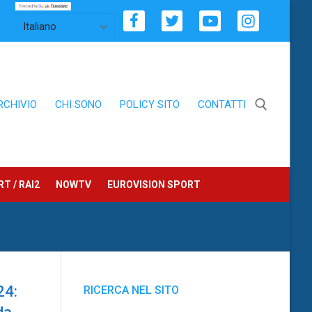
RCHIVIO
CHI SONO
POLICY SITO
CONTATTI
Cerca:
T / RAI2
NOWTV
EUROVISION SPORT
24:
RICERCA NEL SITO