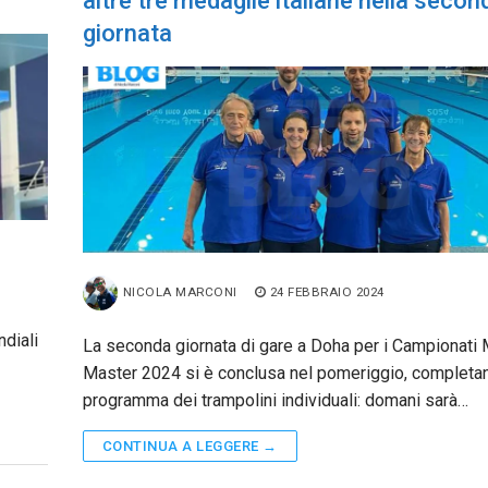
altre tre medaglie italiane nella secon
giornata
NICOLA MARCONI
24 FEBBRAIO 2024
ndiali
La seconda giornata di gare a Doha per i Campionati 
Master 2024 si è conclusa nel pomeriggio, completan
programma dei trampolini individuali: domani sarà…
CONTINUA A LEGGERE →