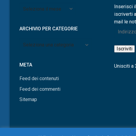
Archivio
Inserisci i
per
iscriverti 
mese
mail le not
ARCHIVIO PER CATEGORIE
Indirizzo
e-
Archivio
mail
Iscriviti
per
categorie
META
Unisciti a 3
Feed dei contenuti
Feed dei commenti
Sitemap