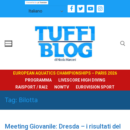
Vai
al
contenuto
Cerca:
EUROPEAN AQUATICS CHAMPIONSHIPS – PARIS 2026
PROGRAMMA
LIVESCORE HIGH DIVING
RAISPORT / RAI2
NOWTV
EUROVISION SPORT
Tag:
Bilotta
Meeting Giovanile: Dresda – i risultati del